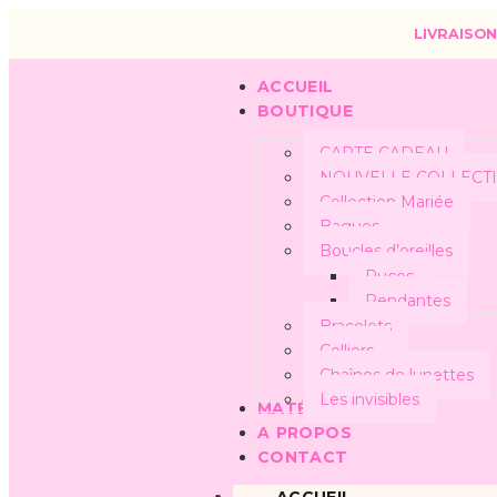
LIVRAISON
ACCUEIL
BOUTIQUE
CARTE CADEAU
NOUVELLE COLLECT
Collection Mariée
Bagues
Boucles d’oreilles
Puces
Pendantes
Bracelets
Colliers
Chaînes de lunettes
Les invisibles
MATÉRIAUX
A PROPOS
CONTACT