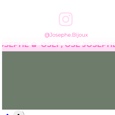
@josephe.bijoux
PHE ✿
OSEF, OSE JOSEPHE ✿