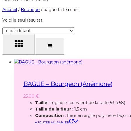
Accueil
/
Boutique
/
bague faite main
Voici le seul résultat
BAGUE – Bourgeon (anémone)
25,00
€
Taille
: réglable (convient de la taille 53 à 58)
Taille de la fleur
: 1,5 cm
Composition
: fleur en argile polymère façonné
AJOUTER AU PANIER