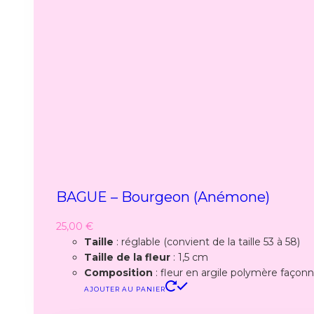
BAGUE – Bourgeon (anémone)
25,00
€
Taille
: réglable (convient de la taille 53 à 58)
Taille de la fleur
: 1,5 cm
Composition
: fleur en argile polymère façonné
AJOUTER AU PANIER