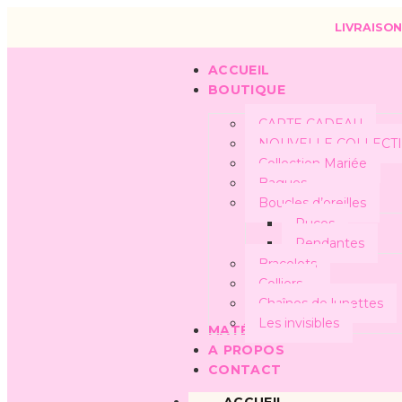
LIVRAISON
ACCUEIL
BOUTIQUE
CARTE CADEAU
NOUVELLE COLLECT
Collection Mariée
Bagues
Boucles d’oreilles
Puces
Pendantes
Bracelets
Colliers
Chaînes de lunettes
Les invisibles
MATÉRIAUX
A PROPOS
CONTACT