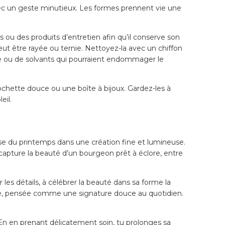
vec un geste minutieux. Les formes prennent vie une
.
s ou des produits d’entretien afin qu’il conserve son
eut être rayée ou ternie. Nettoyez-la avec un chiffon
ne ou de solvants qui pourraient endommager le
chette douce ou une boîte à bijoux. Gardez-les à
eil.
sse du printemps dans une création fine et lumineuse.
e capture la beauté d’un bourgeon prêt à éclore, entre
les détails, à célébrer la beauté dans sa forme la
le, pensée comme une signature douce au quotidien.
n en prenant délicatement soin, tu prolonges sa