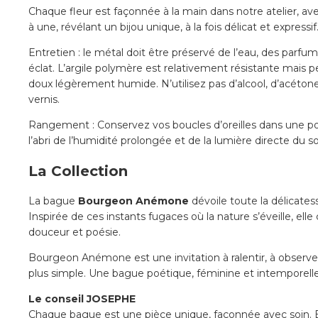
Chaque fleur est façonnée à la main dans notre atelier, a
à une, révélant un bijou unique, à la fois délicat et expressif
Entretien : le métal doit être préservé de l’eau, des parfum
éclat. L’argile polymère est relativement résistante mais p
doux légèrement humide. N’utilisez pas d’alcool, d’acéto
vernis.
Rangement : Conservez vos boucles d’oreilles dans une po
l’abri de l’humidité prolongée et de la lumière directe du sol
La Collection
La bague
Bourgeon Anémone
dévoile toute la délicate
Inspirée de ces instants fugaces où la nature s’éveille, ell
douceur et poésie.
Bourgeon Anémone est une invitation à ralentir, à observer 
plus simple. Une bague poétique, féminine et intemporel
Le conseil JOSEPHE
Chaque bague est une pièce unique, façonnée avec soin. E