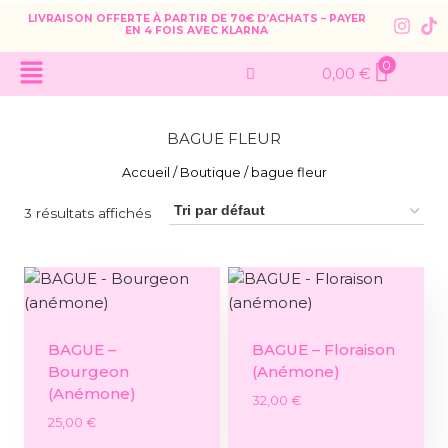
LIVRAISON OFFERTE À PARTIR DE 70€ D’ACHATS – PAYER
EN 4 FOIS AVEC KLARNA
0
0,00
€
BAGUE FLEUR
Accueil
/
Boutique
/
bague fleur
3 résultats affichés
BAGUE –
BAGUE – Floraison
Bourgeon
(anémone)
(anémone)
32,00
€
25,00
€