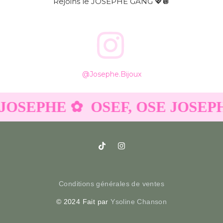
Rejoins le JOSEPHE GANG 💖🪩
@josephe.bijoux
 JOSEPHE ✿
OSEF, OSE JOSEP
Conditions générales de ventes
© 2024 Fait par
Ysoline Chanson