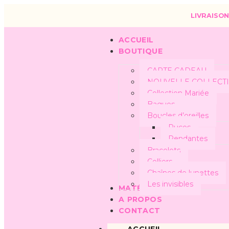
LIVRAISON
ACCUEIL
BOUTIQUE
CARTE CADEAU
NOUVELLE COLLECT
Collection Mariée
Bagues
Boucles d’oreilles
Puces
Pendantes
Bracelets
Colliers
Chaînes de lunettes
Les invisibles
MATÉRIAUX
A PROPOS
CONTACT