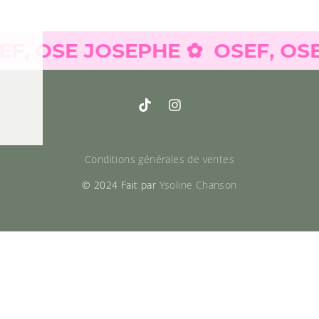
OSE JOSEPHE ✿
OSEF, OSE JO
Conditions générales de ventes
© 2024 Fait par
Ysoline Chanson