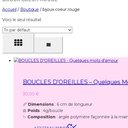
Accueil
/
Boutique
/
bijoux coeur rouge
Voici le seul résultat
BOUCLES D’OREILLES – Quelques M
30,00
€
📏
Dimensions
: 6 cm de longueur
⚖️
Poids
: 4g/boucle
✨
Composition
: argile polymère façonnée à la mai
AJOUTER AU PANIER