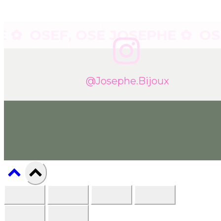
OSEF, OSE JOSEPHE ✿
OSEF, 
@josephe.bijoux