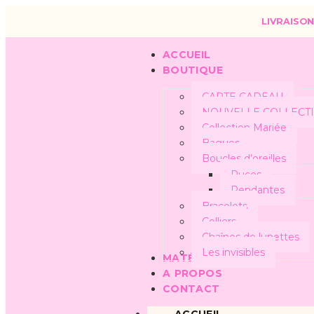
LIVRAISON
ACCUEIL
BOUTIQUE
CARTE CADEAU
NOUVELLE COLLECT
Collection Mariée
Bagues
Boucles d’oreilles
Puces
Pendantes
Bracelets
Colliers
Chaînes de lunettes
Les invisibles
MATÉRIAUX
A PROPOS
CONTACT