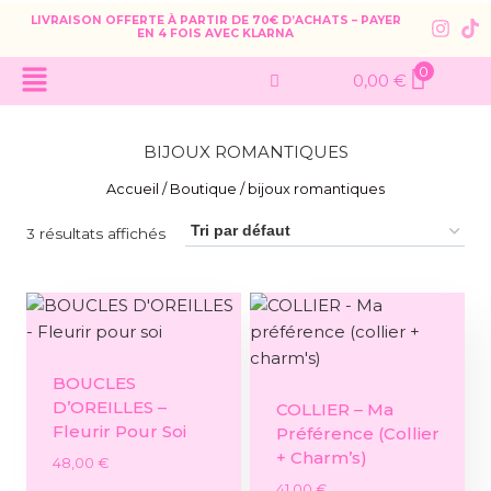
LIVRAISON OFFERTE À PARTIR DE 70€ D’ACHATS – PAYER
EN 4 FOIS AVEC KLARNA
0
0,00
€
BIJOUX ROMANTIQUES
Accueil
/
Boutique
/
bijoux romantiques
3 résultats affichés
BOUCLES
D’OREILLES –
COLLIER – Ma
Fleurir Pour Soi
Préférence (collier
+ Charm’s)
48,00
€
41,00
€