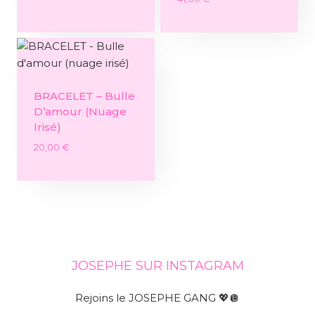
BRACELET – Bulle
D’amour (nuage
Irisé)
20,00
€
JOSEPHE SUR INSTAGRAM
Rejoins le JOSEPHE GANG 💖🪩