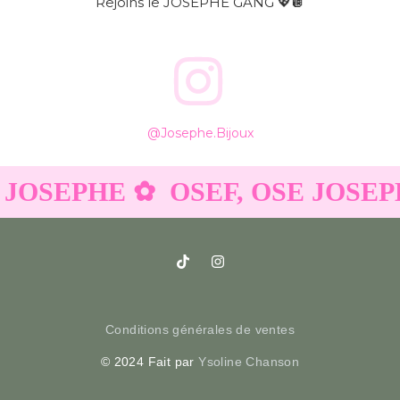
Rejoins le JOSEPHE GANG 💖🪩
@josephe.bijoux
 JOSEPHE ✿
OSEF, OSE JOSEP
Conditions générales de ventes
© 2024 Fait par
Ysoline Chanson