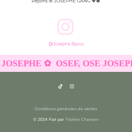
Rejoins le JOSEPHE GANG 💖🪩
@josephe.bijoux
 JOSEPHE ✿
OSEF, OSE JOSEP
Conditions générales de ventes
© 2024 Fait par
Ysoline Chanson