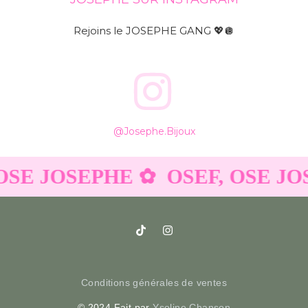
Rejoins le JOSEPHE GANG 💖🪩
@josephe.bijoux
OSE JOSEPHE ✿
OSEF, OSE JO
Conditions générales de ventes
© 2024 Fait par
Ysoline Chanson