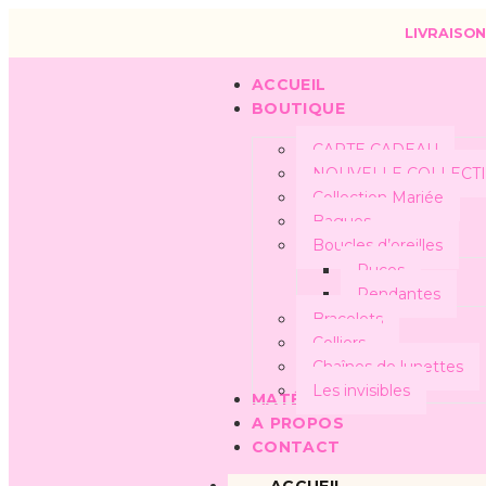
LIVRAISON
ACCUEIL
BOUTIQUE
CARTE CADEAU
NOUVELLE COLLECT
Collection Mariée
Bagues
Boucles d’oreilles
Puces
Pendantes
Bracelets
Colliers
Chaînes de lunettes
Les invisibles
MATÉRIAUX
A PROPOS
CONTACT