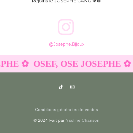
Rejoins le JOSEPHE GANG 💖🪩
@josephe.bijoux
EPHE ✿
OSEF, OSE JOSEPHE ✿
Conditions générales de ventes
© 2024 Fait par
Ysoline Chanson