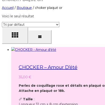
Accueil
/
Boutique
/
choker plaqué or
Voici le seul résultat
CHOCKER – Amour D’été
35,00
€
Perles de coquillage rose et détails en plaqué or
Attache en plaqué or 18k.
📏
Taille
:
Longueur 31 cm + 8 cm d’extension