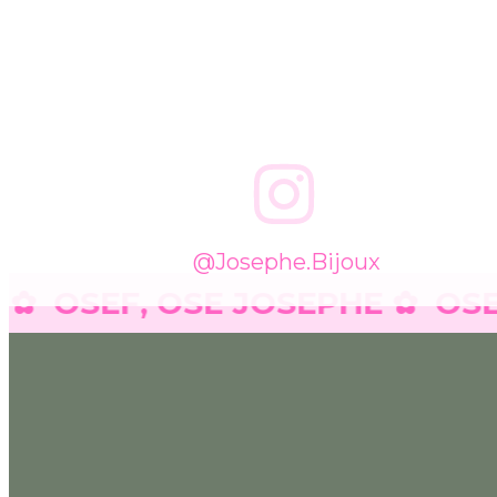
@josephe.bijoux
OSEF, OSE JOSEPHE ✿
OSEF, 