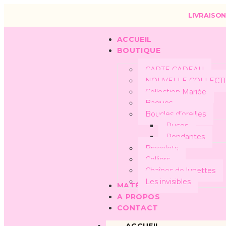
LIVRAISON
ACCUEIL
BOUTIQUE
CARTE CADEAU
NOUVELLE COLLECT
Collection Mariée
Bagues
Boucles d’oreilles
Puces
Pendantes
Bracelets
Colliers
Chaînes de lunettes
Les invisibles
MATÉRIAUX
A PROPOS
CONTACT