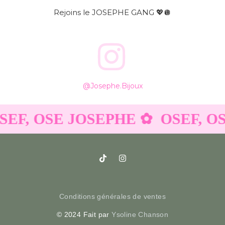
Rejoins le JOSEPHE GANG 💖🪩
@josephe.bijoux
SEF, OSE JOSEPHE ✿
OSEF, O
Conditions générales de ventes
© 2024 Fait par
Ysoline Chanson