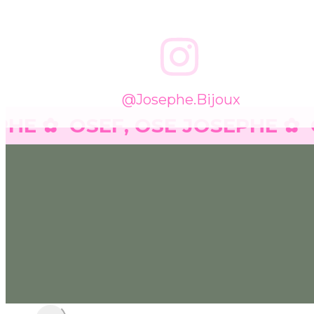
@josephe.bijoux
 ✿
OSEF, OSE JOSEPHE ✿
OSE