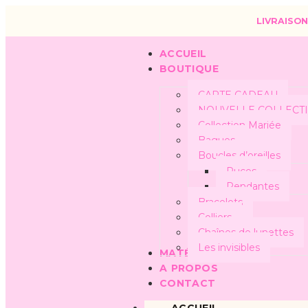
LIVRAISON
ACCUEIL
BOUTIQUE
CARTE CADEAU
NOUVELLE COLLECT
Collection Mariée
Bagues
Boucles d’oreilles
Puces
Pendantes
Bracelets
Colliers
Chaînes de lunettes
Les invisibles
MATÉRIAUX
A PROPOS
CONTACT