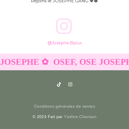
Rejoins le JOSEPHE GANG 💖🪩
@josephe.bijoux
 JOSEPHE ✿
OSEF, OSE JOSEP
Conditions générales de ventes
© 2024 Fait par
Ysoline Chanson