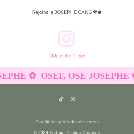
Rejoins le JOSEPHE GANG 💖🪩
@josephe.bijoux
SEPHE ✿
OSEF, OSE JOSEPHE ✿
Conditions générales de ventes
© 2024 Fait par
Ysoline Chanson