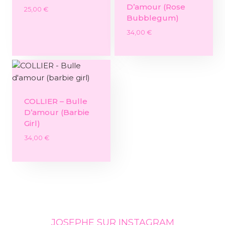
D’amour (rose
25,00
€
Bubblegum)
34,00
€
COLLIER – Bulle
D’amour (barbie
Girl)
34,00
€
JOSEPHE SUR INSTAGRAM