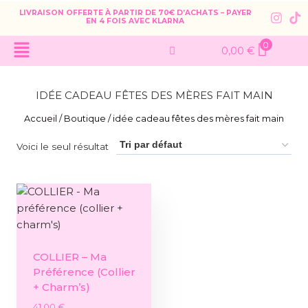
LIVRAISON OFFERTE À PARTIR DE 70€ D’ACHATS – PAYER
EN 4 FOIS AVEC KLARNA
0
0,00
€
IDÉE CADEAU FÊTES DES MÈRES FAIT MAIN
Accueil
/
Boutique
/
idée cadeau fêtes des mères fait main
Voici le seul résultat
COLLIER – Ma
Préférence (collier
+ Charm’s)
41,00
€