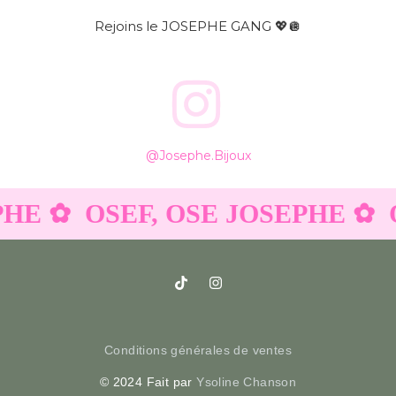
Rejoins le JOSEPHE GANG 💖🪩
@josephe.bijoux
✿
OSEF, OSE JOSEPHE ✿
OSEF
Conditions générales de ventes
© 2024 Fait par
Ysoline Chanson