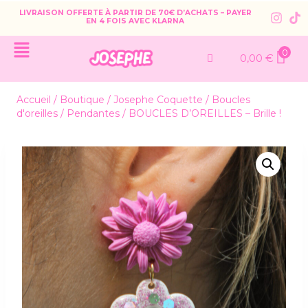
LIVRAISON OFFERTE À PARTIR DE 70€ D’ACHATS – PAYER
EN 4 FOIS AVEC KLARNA
0
0,00
€
Accueil
/
Boutique
/
Josephe Coquette
/
Boucles
d'oreilles
/
Pendantes
/
BOUCLES D’OREILLES – Brille !