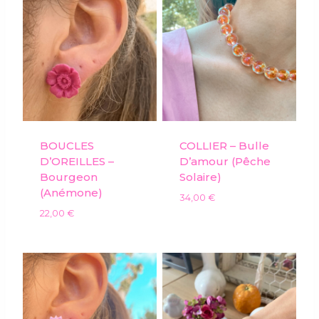
BOUCLES
COLLIER – Bulle
D’OREILLES –
D’amour (pêche
Bourgeon
Solaire)
(anémone)
34,00
€
22,00
€