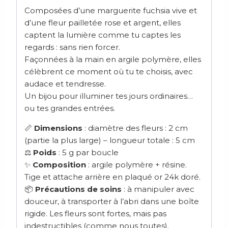
Composées d’une marguerite fuchsia vive et
d’une fleur pailletée rose et argent, elles
captent la lumière comme tu captes les
regards : sans rien forcer.
Façonnées à la main en argile polymère, elles
célèbrent ce moment où tu te choisis, avec
audace et tendresse.
Un bijou pour illuminer tes jours ordinaires…
ou tes grandes entrées.
📏
Dimensions
: diamètre des fleurs : 2 cm
(partie la plus large) – longueur totale : 5 cm
⚖️
Poids
: 5 g par boucle
✨
Composition
: argile polymère + résine.
Tige et attache arrière en plaqué or 24k doré.
📦
Précautions de soins
: à manipuler avec
douceur, à transporter à l’abri dans une boîte
rigide. Les fleurs sont fortes, mais pas
indestructibles (comme nous toutes).