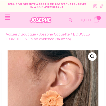
LIVRAISON OFFERTE À PARTIR DE 70€ D’ACHATS – PAYER
EN 4 FOIS AVEC KLARNA
0
0,00
€
Accueil
/
Boutique
/
Josephe Coquette
/
BOUCLES
D’OREILLES – Mon évidence (saumon)