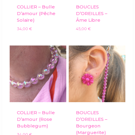
COLLIER – Bulle
BOUCLES
D’amour (pêche
D’OREILLES –
Solaire)
Âme Libre
34,00
€
45,00
€
COLLIER – Bulle
BOUCLES
D’amour (rose
D’OREILLES –
Bubblegum)
Bourgeon
(marguerite)
34,00
€