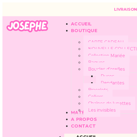
LIVRAISON
ACCUEIL
BOUTIQUE
CARTE CADEAU
NOUVELLE COLLECT
Collection Mariée
Bagues
Boucles d’oreilles
Puces
Pendantes
Bracelets
Colliers
Chaînes de lunettes
Les invisibles
MATÉRIAUX
A PROPOS
CONTACT