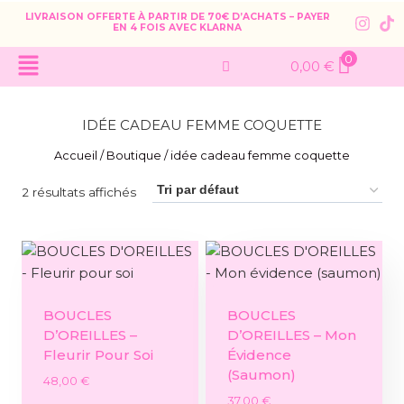
LIVRAISON OFFERTE À PARTIR DE 70€ D’ACHATS – PAYER
EN 4 FOIS AVEC KLARNA
0
0,00
€
IDÉE CADEAU FEMME COQUETTE
Accueil
/
Boutique
/
idée cadeau femme coquette
2 résultats affichés
BOUCLES
BOUCLES
D’OREILLES –
D’OREILLES – Mon
Fleurir Pour Soi
Évidence
(saumon)
48,00
€
37,00
€