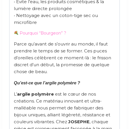
• Évite l’eau, les produits cosmétiques & la
lumière directe prolongée
• Nettoyage avec un coton-tige sec ou
microfibre
Pourquoi “Bourgeon” ?
Parce qu’avant de s’ouvrir au monde, il faut
prendre le temps de se former. Ces puces
d’oreilles célèbrent ce moment-là : le frisson
discret d’un début, la promesse de quelque
chose de beau.
Qu’est-ce que l’argile polymère ?
L’
argile polymère
est le cœur de nos
créations. Ce matériau innovant et ultra-
malléable nous permet de fabriquer des
bijoux uniques, alliant légèreté, résistance et
couleurs vibrantes. Chez
JOSEPHE
, chaque
pièce est soigneusement façonnée à la main,