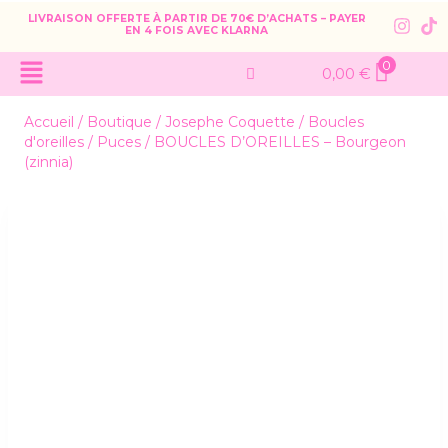
LIVRAISON OFFERTE À PARTIR DE 70€ D’ACHATS – PAYER
EN 4 FOIS AVEC KLARNA
0
0,00
€
Accueil
/
Boutique
/
Josephe Coquette
/
Boucles
d'oreilles
/
Puces
/
BOUCLES D’OREILLES – Bourgeon
(zinnia)