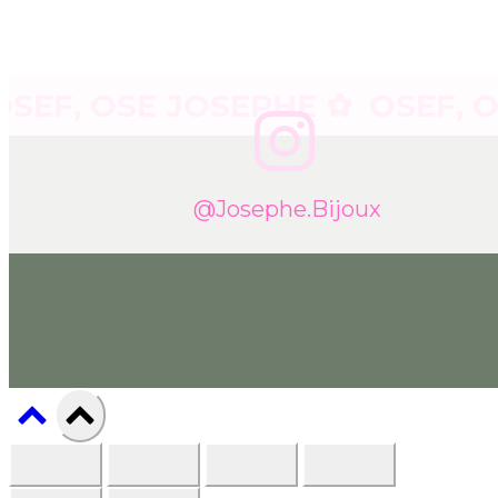
, OSE JOSEPHE ✿
OSEF, OSE 
@josephe.bijoux