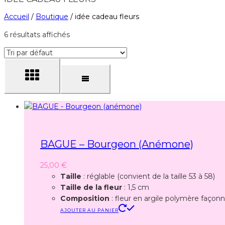
Accueil
/
Boutique
/
idée cadeau fleurs
6 résultats affichés
BAGUE – Bourgeon (anémone)
25,00
€
Taille
: réglable (convient de la taille 53 à 58)
Taille de la fleur
: 1,5 cm
Composition
: fleur en argile polymère façonné
AJOUTER AU PANIER