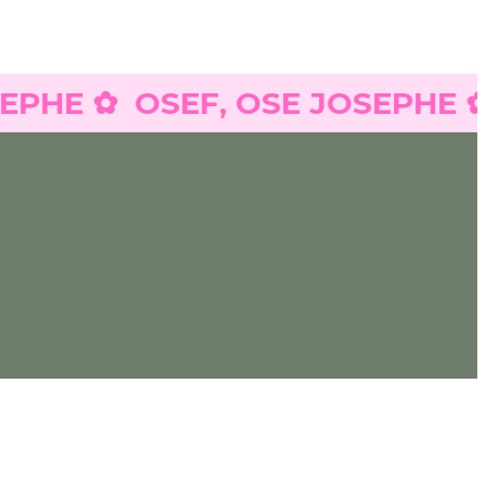
E ✿
OSEF, OSE JOSEPHE ✿
OS