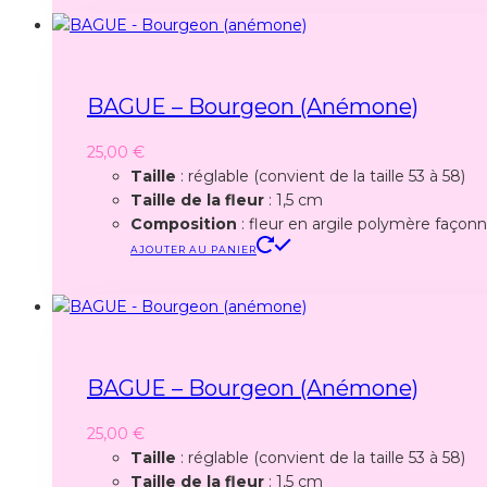
BAGUE – Bourgeon (anémone)
25,00
€
Taille
: réglable (convient de la taille 53 à 58)
Taille de la fleur
: 1,5 cm
Composition
: fleur en argile polymère façonné
AJOUTER AU PANIER
BAGUE – Bourgeon (anémone)
25,00
€
Taille
: réglable (convient de la taille 53 à 58)
Taille de la fleur
: 1,5 cm