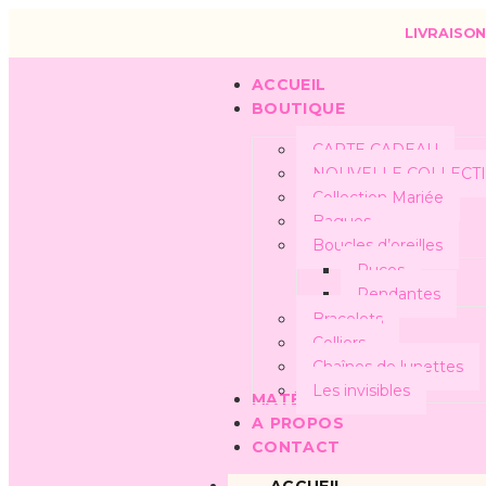
LIVRAISON
ACCUEIL
BOUTIQUE
CARTE CADEAU
NOUVELLE COLLECT
Collection Mariée
Bagues
Boucles d’oreilles
Puces
Pendantes
Bracelets
Colliers
Chaînes de lunettes
Les invisibles
MATÉRIAUX
A PROPOS
CONTACT